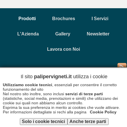
Prodotti
Brochures
I Servizi
L'Azienda
Gallery
Newsletter
Lavora con Noi
Copyright © 2026 Primavera Prefabbricati - P.Iva 0035232 069
1
Il sito
palipervigneti.it
utilizza i cookie
Utilizziamo cookie tecnici
, essenziali per consentire il corretto
Informativa Cookies
Disclaimer
funzionamento del sito
Nel nostro sito inoltre, sono inclusi
servizi di terze parti
(statistiche, social media, prenotazioni e simili) che utilizzano dei
cookie sui quali non abbiamo alcun controllo.
Esprima la sua preferenza in merito ai cookies che vuole attivare.
Per informazioni dettagliate si rechi alla pagina
Cookie Policy
Solo i cookie tecnici
Anche terze parti