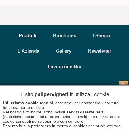
Prodotti
Brochures
I Servizi
L'Azienda
Gallery
Newsletter
Lavora con Noi
Copyright © 2026 Primavera Prefabbricati - P.Iva 0035232 069
1
Il sito
palipervigneti.it
utilizza i cookie
Utilizziamo cookie tecnici
, essenziali per consentire il corretto
Informativa Cookies
Disclaimer
funzionamento del sito
Nel nostro sito inoltre, sono inclusi
servizi di terze parti
(statistiche, social media, prenotazioni e simili) che utilizzano dei
cookie sui quali non abbiamo alcun controllo.
Esprima la sua preferenza in merito ai cookies che vuole attivare.